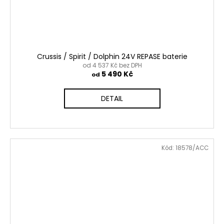
Crussis / Spirit / Dolphin 24V REPASE baterie
od 4 537 Kč bez DPH
5 490 Kč
od
DETAIL
Kód:
18578/ACC