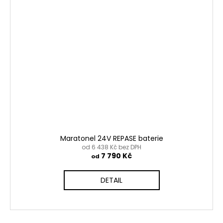
Maratonel 24V REPASE baterie
od 6 438 Kč bez DPH
7 790 Kč
od
DETAIL