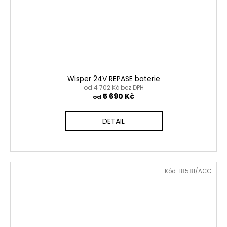
Wisper 24V REPASE baterie
od 4 702 Kč bez DPH
5 690 Kč
od
DETAIL
Kód:
18581/ACC