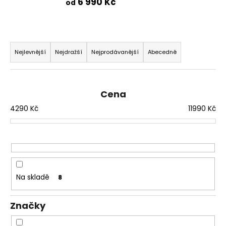
6 990 Kč
od
a
j
í
Ř
t
a
Nejlevnější
Nejdražší
Nejprodávanější
Abecedně
?
z
e
n
Cena
í
4290
Kč
11990
Kč
p
HLEDAT
r
o
d
D
u
o
Na skladě
8
p
k
o
t
r
Značky
ů
u