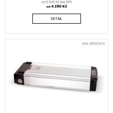
od 3 545 Kč bez DPH
4 290 Kč
od
DETAIL
Kód:
18512/ACC