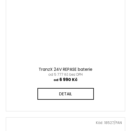
TranzX 24V REPASE baterie
od 5 777 Kč bez DPH
6 990 Kč
od
DETAIL
Kód:
18527/PAN