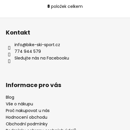
8
položek celkem
O
v
Z
l
á
á
Kontakt
d
p
a
a
info
@
bike-ski-sport.cz
c
t
774 944 579
í
í
Sledujte nás na Facebooku
p
r
v
k
Informace pro vás
y
v
Blog
ý
Vše o nákupu
p
i
Proč nakupovat u nás
s
Hodnocení obchodu
u
Obchodní podmínky