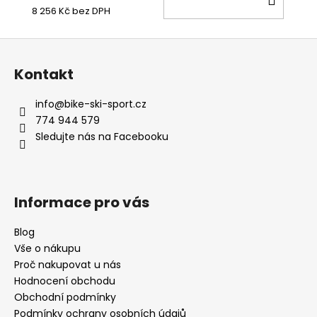
8 256 Kč bez DPH
KOŠÍ
Z
á
Kontakt
p
a
info
@
bike-ski-sport.cz
t
774 944 579
í
Sledujte nás na Facebooku
Informace pro vás
Blog
Vše o nákupu
Proč nakupovat u nás
Hodnocení obchodu
Obchodní podmínky
Podmínky ochrany osobních údajů