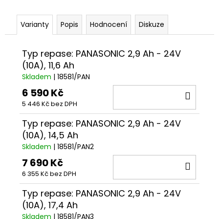
č
u
j
Varianty
Popis
Hodnocení
Diskuze
e
m
Typ repase: PANASONIC 2,9 Ah - 24V
e
(10A), 11,6 Ah
Skladem
| 18581/PAN
KOLO
6 590 Kč
ROCK
DO
MACHINE
5 446 Kč bez DPH
KOŠÍ
CATHERINE
CRB
Typ repase: PANASONIC 2,9 Ah - 24V
20-
29
(10A), 14,5 Ah
GLOSS
Skladem
| 18581/PAN2
DARK
BLUE/PINK/SILVER
7 690 Kč
DO
38
6 355 Kč bez DPH
KOŠÍ
990
Kč
Typ repase: PANASONIC 2,9 Ah - 24V
(10A), 17,4 Ah
Skladem
| 18581/PAN3