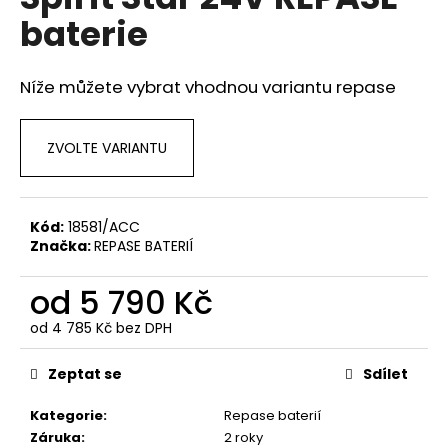
je
a
baterie
0,0
z
j
5
í
hvězdiček.
Níže můžete vybrat vhodnou variantu repase
t
?
ZVOLTE VARIANTU
Kód:
18581/ACC
HLEDAT
Značka:
REPASE BATERIÍ
od
5 790 Kč
D
od
4 785 Kč
bez DPH
o
Měrná
p
cena:
Zeptat se
Sdílet
o
r
Kategorie
:
Repase baterií
u
Záruka
:
2 roky