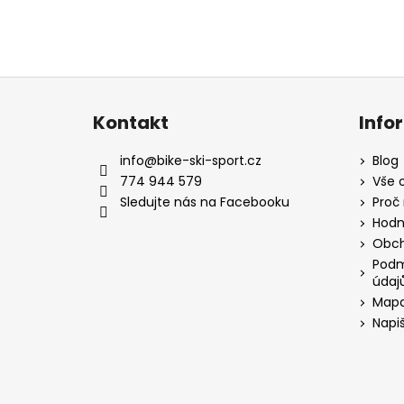
Z
á
Kontakt
Info
p
a
info
@
bike-ski-sport.cz
Blog
t
774 944 579
Vše 
í
Sledujte nás na Facebooku
Proč
Hodn
Obch
Podm
údaj
Mapa
Napi