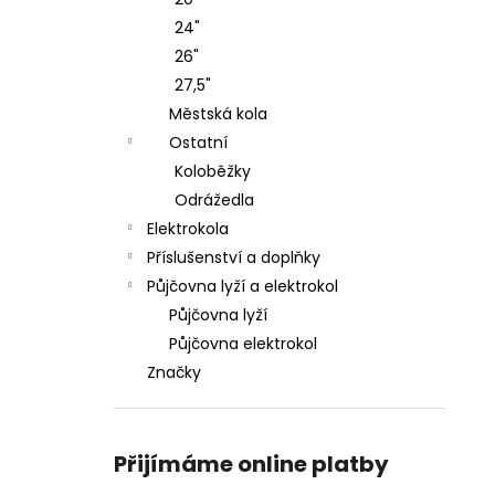
KOLO ROCK MACHINE CATHERINE CRB
l
20-29 GLOSS DARK BLUE/PINK/SILVER
24"
38 990 Kč
26"
27,5"
Městská kola
Ostatní
Koloběžky
Odrážedla
Elektrokola
Příslušenství a doplňky
Půjčovna lyží a elektrokol
Půjčovna lyží
Půjčovna elektrokol
Značky
Přijímáme online platby