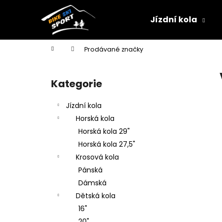
K
Přejít
na
o
Jízdní kola
obsah
Zpět
Zpět
š
do
do
í
Domů
Prodávané značky
k
obchodu
obchodu
P
o
Kategorie
Přeskočit
s
kategorie
t
Jízdní kola
r
Horská kola
a
Horská kola 29"
n
Horská kola 27,5"
n
Krosová kola
í
Pánská
p
Dámská
a
Dětská kola
n
16"
e
20"