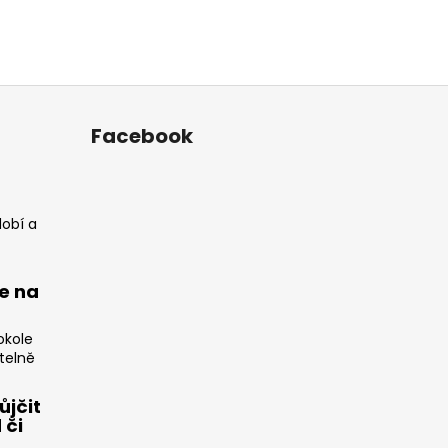
Facebook
dobí a
e na
okole
telně
ůjčit
 či