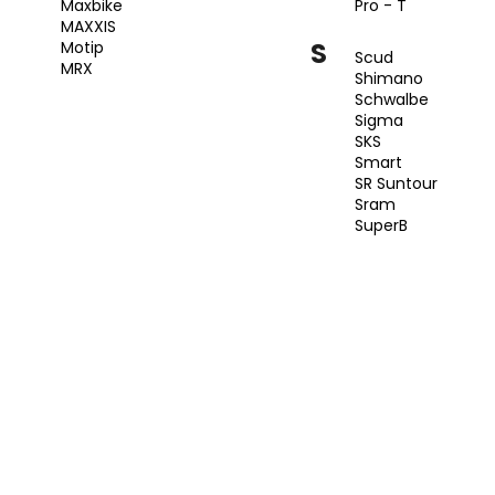
DUŠE PRO-T PLUS 20X1,90-2,125
ROCK MACHINE 
Maxbike
Pro - T
(52/57-406) AV V KRABIČCE
GLOSS LIGHT MI
MAXXIS
S
Motip
99 Kč
41 990 Kč
Scud
MRX
Shimano
Schwalbe
Sigma
SKS
Smart
SR Suntour
Sram
SuperB