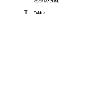
CATHERINE CRB 30-29
ROCK MACHINE
NT/DARK SILVER/BLACK
T
Tektro