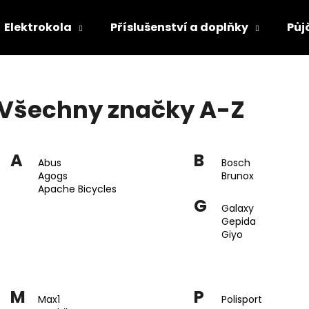
Elektrokola
Příslušenství a doplňky
Půj
Co potřebujete najít?
Všechny značky A-Z
HLEDAT
A
B
Abus
Bosch
Agogs
Brunox
Doporučujeme
Apache Bicycles
G
Galaxy
Gepida
Giyo
M
P
Max1
Polisport