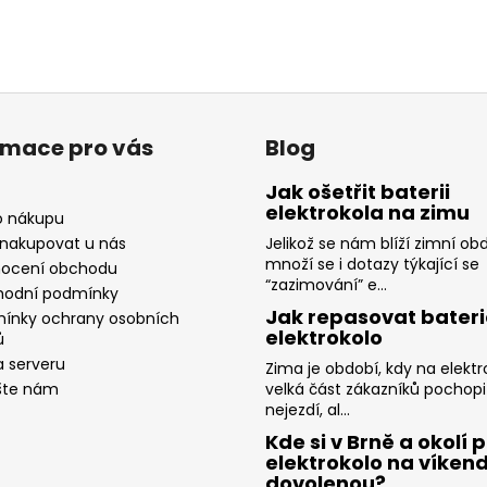
rmace pro vás
Blog
Jak ošetřit baterii
elektrokola na zimu
o nákupu
 nakupovat u nás
Jelikož se nám blíží zimní ob
množí se i dotazy týkající se
ocení obchodu
“zazimování” e...
odní podmínky
Jak repasovat bateri
ínky ochrany osobních
elektrokolo
ů
 serveru
Zima je období, kdy na elektr
šte nám
velká část zákazníků pochopi
nejezdí, al...
Kde si v Brně a okolí p
elektrokolo na víkend
dovolenou?