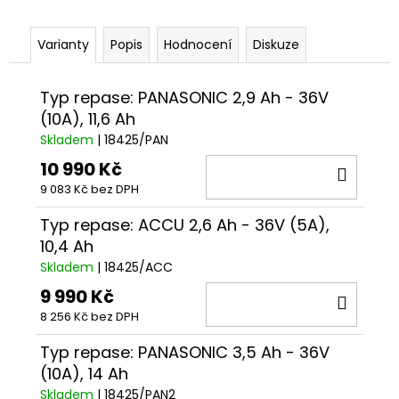
č
u
j
Varianty
Popis
Hodnocení
Diskuze
e
m
Typ repase: PANASONIC 2,9 Ah - 36V
e
(10A), 11,6 Ah
Skladem
| 18425/PAN
MAXBIKE
10 990 Kč
CITY
DO
ALU
9 083 Kč bez DPH
KOŠÍ
28
8
Typ repase: ACCU 2,6 Ah - 36V (5A),
390
10,4 Ah
Kč
Skladem
| 18425/ACC
9 990 Kč
DO
8 256 Kč bez DPH
KOŠÍ
Typ repase: PANASONIC 3,5 Ah - 36V
(10A), 14 Ah
Skladem
| 18425/PAN2