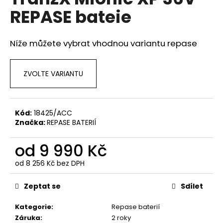
je
a
REPASE bateie
0,0
z
j
5
í
hvězdiček.
Níže můžete vybrat vhodnou variantu repase
t
?
ZVOLTE VARIANTU
Kód:
18425/ACC
HLEDAT
Značka:
REPASE BATERIÍ
od
9 990 Kč
D
od
8 256 Kč
bez DPH
o
Měrná
p
cena:
Zeptat se
Sdílet
o
r
Kategorie
:
Repase baterií
u
Záruka
:
2 roky