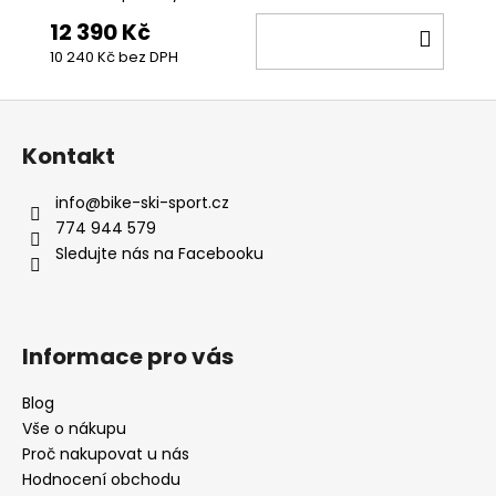
12 390 Kč
DO
10 240 Kč bez DPH
KOŠÍ
Z
á
Kontakt
p
a
info
@
bike-ski-sport.cz
t
774 944 579
í
Sledujte nás na Facebooku
Informace pro vás
Blog
Vše o nákupu
Proč nakupovat u nás
Hodnocení obchodu