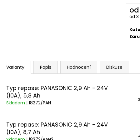
DUŠE PRO-T PLUS 20X1,90-2,125
ROCK MACHINE 
(52/57-406) AV V KRABIČCE
GLOSS LIGHT MI
o
99 Kč
41 990 Kč
od
3
Měr
cena
Kate
Záru
Varianty
Popis
Hodnocení
Diskuze
Typ repase: PANASONIC 2,9 Ah - 24V
(10A), 5,8 Ah
3
Skladem
| 18272/PAN
Typ repase: PANASONIC 2,9 Ah - 24V
(10A), 8,7 Ah
Skladem
| 18272/PAN2