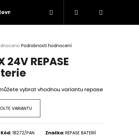
Hledat
Přihlášení
Nákupní
čovna lyží a elektrokol
Servis lyží
Servis jíz
košík
rné
odnoceno
Podrobnosti hodnocení
cení
X 24V REPASE
ktu
terie
ček.
 můžete vybrat vhodnou variantu repase
OLTE VARIANTU
Následující
Kód:
18272/PAN
Značka:
REPASE BATERIÍ