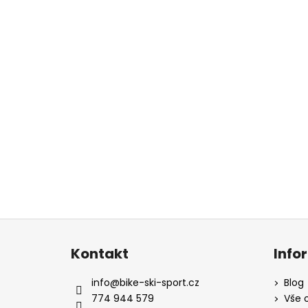
Z
á
Kontakt
Info
p
a
info
@
bike-ski-sport.cz
Blog
t
774 944 579
Vše 