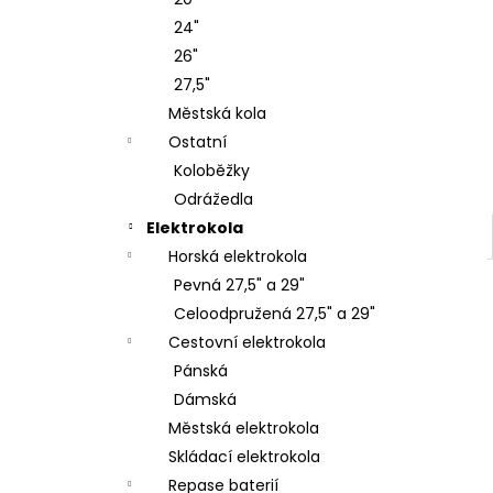
KOLO ROCK MACHINE CATHERINE CRB
l
20-29 GLOSS DARK BLUE/PINK/SILVER
24"
38 990 Kč
26"
27,5"
Městská kola
Ostatní
Koloběžky
Odrážedla
Elektrokola
Horská elektrokola
Pevná 27,5" a 29"
Celoodpružená 27,5" a 29"
Cestovní elektrokola
Pánská
Dámská
Městská elektrokola
Skládací elektrokola
Repase baterií