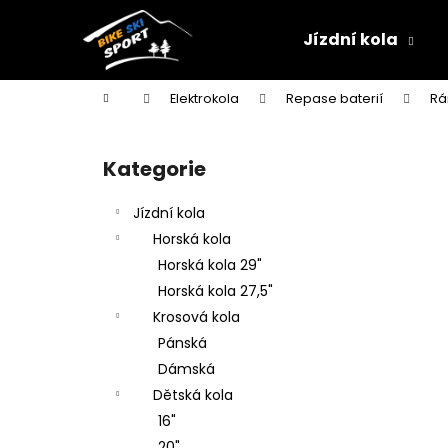
K
Přejít
na
o
Jízdní kola
obsah
Zpět
Zpět
š
do
do
í
Domů
Elektrokola
Repase baterií
Rá
k
obchodu
obchodu
P
o
Kategorie
Přeskočit
s
kategorie
t
Jízdní kola
r
Horská kola
a
Horská kola 29"
n
Horská kola 27,5"
n
Krosová kola
í
Pánská
p
Dámská
a
Dětská kola
n
16"
e
20"