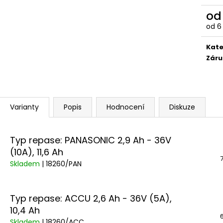
DUŠE PRO-T PLUS 20X1,90-2,125
ROCK MACHINE 
(52/57-406) AV V KRABIČCE
GLOSS LIGHT MI
o
99 Kč
41 990 Kč
od
6
Měr
cena
Kate
Záru
Varianty
Popis
Hodnocení
Diskuze
Typ repase: PANASONIC 2,9 Ah - 36V
(10A), 11,6 Ah
Skladem
| 18260/PAN
Typ repase: ACCU 2,6 Ah - 36V (5A),
10,4 Ah
Skladem
| 18260/ACC