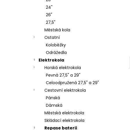
KOLO ROCK MACHINE CATHERINE CRB
l
20-29 GLOSS DARK BLUE/PINK/SILVER
24"
38 990 Kč
26"
27,5"
Městská kola
Ostatní
Koloběžky
Odrážedla
Elektrokola
Horská elektrokola
Pevná 27,5" a 29"
Celoodpružená 27,5" a 29"
Cestovní elektrokola
Pánská
Dámská
Městská elektrokola
Skládací elektrokola
Repase baterií