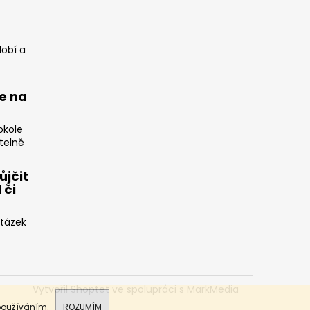
dobí a
e na
okole
telně
ůjčit
 či
otázek
Vytvořil Shoptet
ve spolupráci s MarkMedia
 používáním.
ROZUMÍM