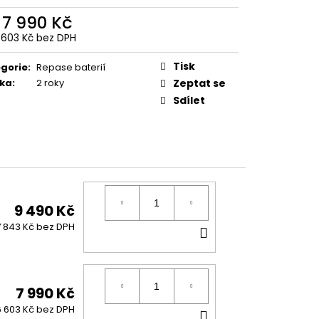
CATHERINE CRB 30-29
NT/DARK SILVER/BLACK
d
7 990 Kč
 603 Kč
bez DPH
ná
:
Tisk
gorie
:
Repase baterií
ka
:
2 roky
Zeptat se
Sdílet
9 490 Kč
DO
7 843 Kč bez DPH
KOŠÍKU
7 990 Kč
DO
6 603 Kč bez DPH