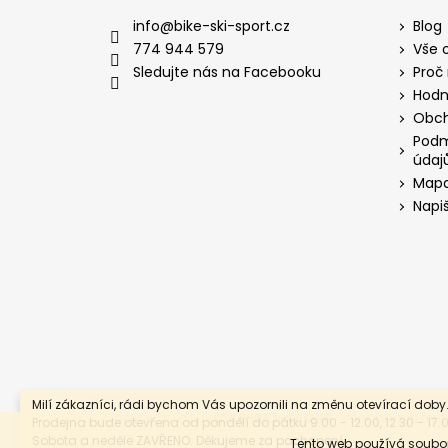
a
info
@
bike-ski-sport.cz
Blog
t
774 944 579
Vše 
í
Sledujte nás na Facebooku
Proč
Hodn
Obch
Podm
údaj
Mapa
Napi
Milí zákazníci, rádi bychom Vás upozornili na změnu otevírací doby
Copyright 2026
BIKE-SKI-SPORT
. Všechna práva
Prodejna bude otevřena od pondělí do pátku 9.00 - 12.00, 12.30 - 17.0
Sobota a neděle ZAVŘENO. Děkujeme za pochopení.
Tento web používá soubor