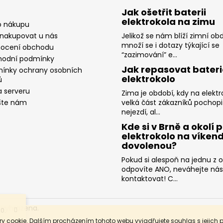
Jak ošetřit baterii
elektrokola na zimu
o nákupu
 nakupovat u nás
Jelikož se nám blíží zimní ob
množí se i dotazy týkající se
ocení obchodu
“zazimování” e...
odní podmínky
Jak repasovat bateri
ínky ochrany osobních
elektrokolo
ů
 serveru
Zima je období, kdy na elektr
šte nám
velká část zákazníků pochopi
nejezdí, al...
Kde si v Brně a okolí p
elektrokolo na víkend
dovolenou?
Pokud si alespoň na jednu z 
odpovíte ANO, neváhejte nás
kontaktovat! C...
.
 vyhrazena.
0.
y cookie. Dalším procházením tohoto webu vyjadřujete souhlas s jejich