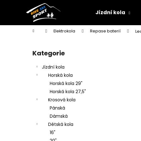
K
Přejít
na
o
Jízdní kola
obsah
Zpět
Zpět
š
do
do
í
Domů
Elektrokola
Repase baterií
Le
k
obchodu
obchodu
P
o
Kategorie
Přeskočit
s
kategorie
t
Jízdní kola
r
Horská kola
a
Horská kola 29"
n
Horská kola 27,5"
n
Krosová kola
í
Pánská
p
Dámská
a
Dětská kola
n
16"
e
20"