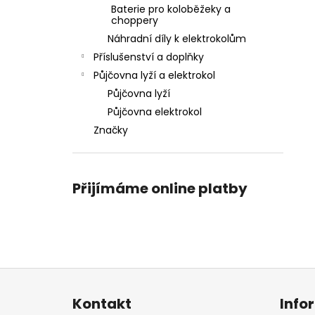
Baterie pro koloběžeky a
choppery
Náhradní díly k elektrokolům
Příslušenství a doplňky
Půjčovna lyží a elektrokol
Půjčovna lyží
Půjčovna elektrokol
Značky
Přijímáme online platby
Z
á
Kontakt
Info
p