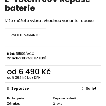
je
a
baterie
0,0
z
j
5
í
hvězdiček.
Níže můžete vybrat vhodnou variantu repase
t
?
ZVOLTE VARIANTU
Kód:
18509/ACC
HLEDAT
Značka:
REPASE BATERIÍ
od
6 490 Kč
D
od
5 364 Kč
bez DPH
o
Měrná
p
cena:
Zeptat se
Sdílet
o
r
Kategorie
:
Repase baterií
u
Záruka
:
2 roky