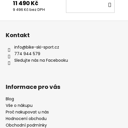
11 490 Kč
DO
9 496 Kč bez DPH
KOŠÍ
Z
á
Kontakt
p
a
info
@
bike-ski-sport.cz
t
774 944 579
í
Sledujte nás na Facebooku
Informace pro vás
Blog
Vše o nákupu
Proč nakupovat u nás
Hodnocení obchodu
Obchodní podmínky