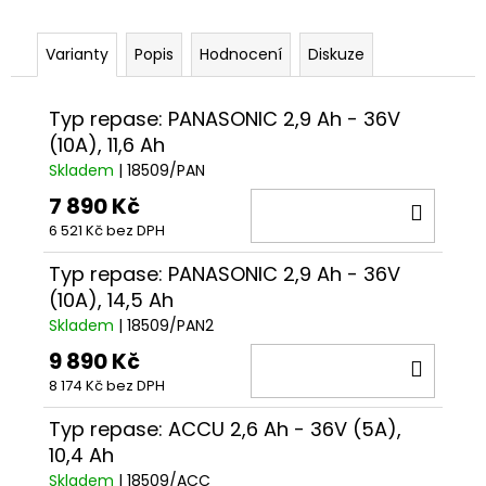
č
u
j
Varianty
Popis
Hodnocení
Diskuze
e
m
Typ repase: PANASONIC 2,9 Ah - 36V
e
(10A), 11,6 Ah
Skladem
| 18509/PAN
DUŠE
7 890 Kč
PRO-
DO
T
6 521 Kč bez DPH
KOŠÍ
PLUS
20X1,90-
Typ repase: PANASONIC 2,9 Ah - 36V
2,125
(52/57-
(10A), 14,5 Ah
406)
Skladem
| 18509/PAN2
AV
V
9 890 Kč
DO
KRABIČCE
8 174 Kč bez DPH
KOŠÍ
99
Kč
Typ repase: ACCU 2,6 Ah - 36V (5A),
10,4 Ah
Skladem
| 18509/ACC