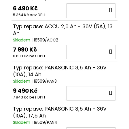
6 490 Kč
DO
5 364 Kč bez DPH
KOŠÍ
Typ repase: ACCU 2,6 Ah - 36V (5A), 13
Ah
Skladem
| 18509/ACC2
7 990 Kč
DO
6 603 Kč bez DPH
KOŠÍ
Typ repase: PANASONIC 3,5 Ah - 36V
(10A), 14 Ah
Skladem
| 18509/PAN3
9 490 Kč
DO
7 843 Kč bez DPH
KOŠÍ
Typ repase: PANASONIC 3,5 Ah - 36V
(10A), 17,5 Ah
Skladem
| 18509/PAN4