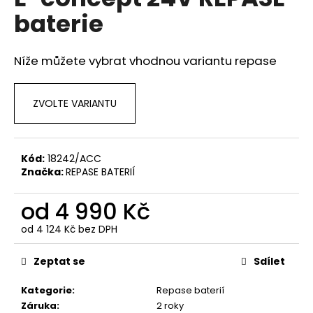
je
a
baterie
0,0
z
j
5
í
hvězdiček.
Níže můžete vybrat vhodnou variantu repase
t
?
ZVOLTE VARIANTU
Kód:
18242/ACC
HLEDAT
Značka:
REPASE BATERIÍ
od
4 990 Kč
D
od
4 124 Kč
bez DPH
o
Měrná
p
cena:
Zeptat se
Sdílet
o
r
Kategorie
:
Repase baterií
u
Záruka
:
2 roky