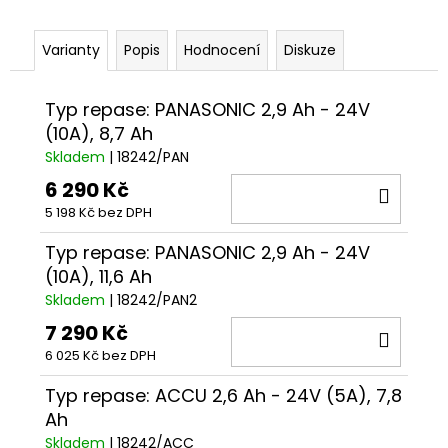
č
u
j
Varianty
Popis
Hodnocení
Diskuze
e
m
Typ repase: PANASONIC 2,9 Ah - 24V
e
(10A), 8,7 Ah
Skladem
| 18242/PAN
BLATNÍK
6 290 Kč
SKS
DO
SHOCKBOARD
5 198 Kč bez DPH
KOŠÍ
389
Kč
Typ repase: PANASONIC 2,9 Ah - 24V
(10A), 11,6 Ah
Skladem
| 18242/PAN2
7 290 Kč
DO
6 025 Kč bez DPH
KOŠÍ
Typ repase: ACCU 2,6 Ah - 24V (5A), 7,8
Ah
Skladem
| 18242/ACC