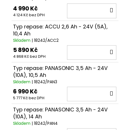
4 990 Kč
DO
4 124 Kč bez DPH
KOŠÍ
Typ repase: ACCU 2,6 Ah - 24V (5A),
10,4 Ah
Skladem
| 18242/ACC2
5 890 Kč
DO
4 868 Kč bez DPH
KOŠÍ
Typ repase: PANASONIC 3,5 Ah - 24V
(10A), 10,5 Ah
Skladem
| 18242/PAN3
6 990 Kč
DO
5 777 Kč bez DPH
KOŠÍ
Typ repase: PANASONIC 3,5 Ah - 24V
(10A), 14 Ah
Skladem
| 18242/PAN4