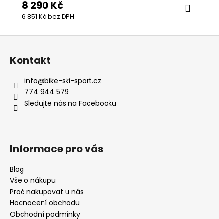
8 290 Kč
DO
6 851 Kč bez DPH
KOŠÍ
Z
á
Kontakt
p
a
info
@
bike-ski-sport.cz
t
774 944 579
í
Sledujte nás na Facebooku
Informace pro vás
Blog
Vše o nákupu
Proč nakupovat u nás
Hodnocení obchodu
Obchodní podmínky