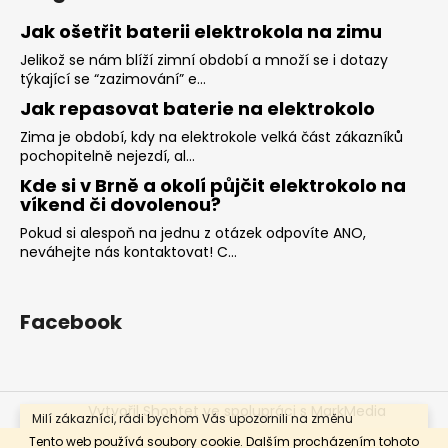
Jak ošetřit baterii elektrokola na zimu
Jelikož se nám blíží zimní období a množí se i dotazy
týkající se “zazimování” e...
Jak repasovat baterie na elektrokolo
Zima je období, kdy na elektrokole velká část zákazníků
pochopitelně nejezdí, al...
Kde si v Brně a okolí půjčit elektrokolo na
víkend či dovolenou?
Pokud si alespoň na jednu z otázek odpovíte ANO,
neváhejte nás kontaktovat! C...
Facebook
Vytvořil Shoptet
ve spolupráci s MarkMedia
Milí zákazníci, rádi bychom Vás upozornili na změnu
otevírací doby. Prodejna bude otevřena od pondělí do
Copyright 2026
BIKE-SKI-SPORT
. Všechna práva
Tento web používá soubory cookie. Dalším procházením tohoto