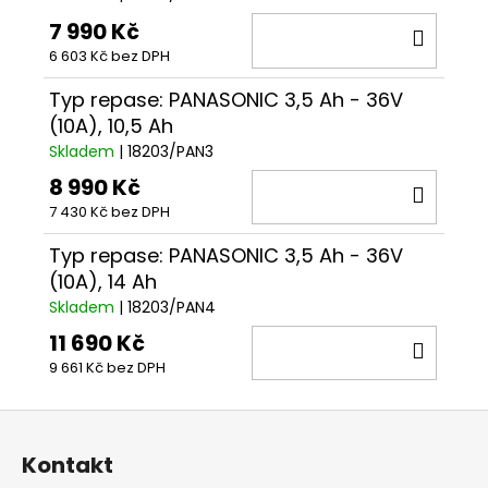
7 990 Kč
DO
6 603 Kč bez DPH
KOŠÍ
Typ repase: PANASONIC 3,5 Ah - 36V
(10A), 10,5 Ah
Skladem
| 18203/PAN3
8 990 Kč
DO
7 430 Kč bez DPH
KOŠÍ
Typ repase: PANASONIC 3,5 Ah - 36V
(10A), 14 Ah
Skladem
| 18203/PAN4
11 690 Kč
DO
9 661 Kč bez DPH
KOŠÍ
Z
á
Kontakt
p