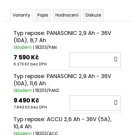
č
u
j
Varianty
Popis
Hodnocení
Diskuze
e
m
Typ repase: PANASONIC 2,9 Ah - 36V
e
(10A), 8,7 Ah
Skladem
| 18203/PAN
ROCK
7 590 Kč
MACHINE
DO
CATHERINE
6 273 Kč bez DPH
KOŠÍ
CRB
30-
Typ repase: PANASONIC 2,9 Ah - 36V
29
GLOSS
(10A), 11,6 Ah
LIGHT
Skladem
| 18203/PAN2
MINT/DARK
SILVER/BLACK
9 490 Kč
DO
41
7 843 Kč bez DPH
KOŠÍ
990
Kč
Typ repase: ACCU 2,6 Ah - 36V (5A),
10,4 Ah
Skladem
| 18203/ACC