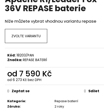
je
a
36V REPASE baterie
0,0
z
j
5
í
hvězdiček.
Níže můžete vybrat vhodnou variantu repase
t
?
ZVOLTE VARIANTU
Kód:
18203/PAN
HLEDAT
Značka:
REPASE BATERIÍ
od
7 590 Kč
D
od
6 273 Kč
bez DPH
o
Měrná
p
cena:
Zeptat se
Sdílet
o
r
Kategorie
:
Repase baterií
u
Záruka
:
2 roky