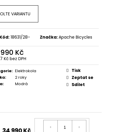
OLTE VARIANTU
Kód:
18631/28-
Značka:
Apache Bicycles
 990 Kč
17 Kč bez DPH
ná
:
Tisk
gorie
:
Elektrokola
ka
:
2 roky
Zeptat se
va
:
Modrá
Sdílet
34 990 Kč