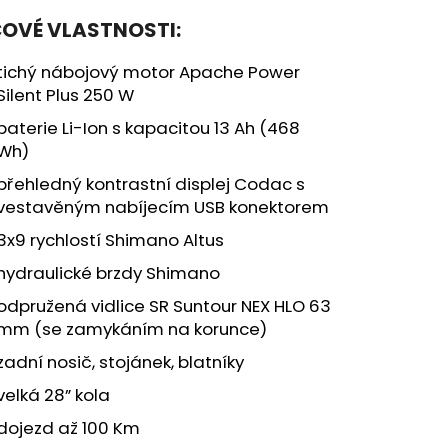
ČOVÉ VLASTNOSTI:
tichý nábojový motor Apache Power
Silent Plus 250 W
baterie Li-Ion s kapacitou 13 Ah (468
Wh)
přehledný kontrastní displej Codac s
vestavěným nabíjecím USB konektorem
3x9 rychlostí Shimano Altus
hydraulické brzdy Shimano
odpružená vidlice SR Suntour NEX HLO 63
mm (se zamykáním na korunce)
zadní nosič, stojánek, blatníky
velká 28” kola
dojezd až 100 Km