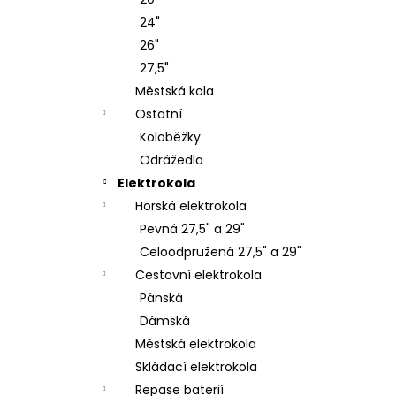
KOLO ROCK MACHINE CATHERINE CRB
l
20-29 GLOSS DARK BLUE/PINK/SILVER
24"
38 990 Kč
26"
27,5"
Městská kola
Ostatní
Koloběžky
Odrážedla
Elektrokola
Horská elektrokola
Pevná 27,5" a 29"
Celoodpružená 27,5" a 29"
Cestovní elektrokola
Pánská
Dámská
Městská elektrokola
Skládací elektrokola
Repase baterií