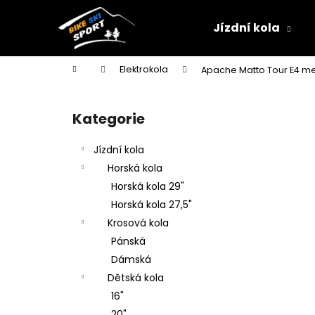
K
Přejít
na
o
Jízdní kola
obsah
Zpět
Zpět
š
do
do
í
Domů
Elektrokola
Apache Matto Tour E4 me
k
obchodu
obchodu
P
o
Kategorie
Přeskočit
s
kategorie
t
Jízdní kola
r
Horská kola
a
Horská kola 29"
n
Horská kola 27,5"
n
Krosová kola
í
Pánská
p
Dámská
a
Dětská kola
n
16"
e
20"