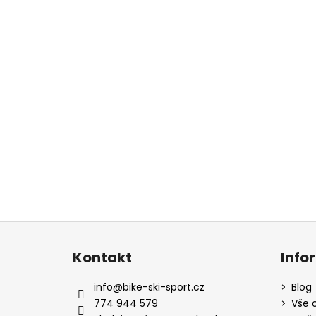
Z
á
Kontakt
Info
p
a
info
@
bike-ski-sport.cz
Blog
t
774 944 579
Vše 