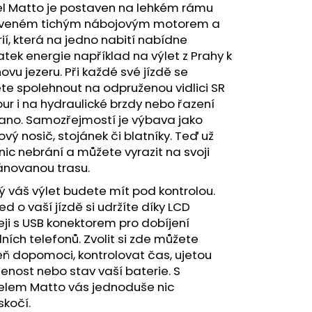
CATHERINE CRB 30-29
l Matto je postaven na lehkém rámu
NT/DARK SILVER/BLACK
veném tichým nábojovým motorem a
ií, která na jedno nabití nabídne
tek energie například na výlet z Prahy k
vu jezeru. Při každé své jízdě se
e spolehnout na odpruženou vidlici SR
ur i na hydraulické brzdy nebo řazení
ano. Samozřejmostí je výbava jako
kový nosič, stojánek či blatníky. Teď už
ic nebrání a můžete vyrazit na svoji
ánovanou trasu.
 váš výlet budete mít pod kontrolou.
ed o vaší jízdě si udržíte díky LCD
eji s USB konektorem pro dobíjení
ních telefonů. Zvolit si zde můžete
ň dopomoci, kontrolovat čas, ujetou
enost nebo stav vaší baterie. S
lem Matto vás jednoduše nic
kočí.