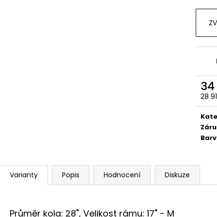
ZV
34
28 9
Měr
cena
Kate
Záru
Bar
Varianty
Popis
Hodnocení
Diskuze
Průměr kola: 28", Velikost rámu: 17" - M