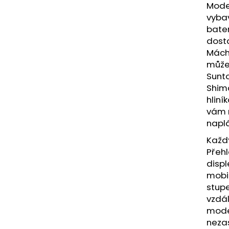
DUŠE PRO-T PLUS 20X1,90-2,125
ROCK MACHINE 
Mode
(52/57-406) AV V KRABIČCE
GLOSS LIGHT MI
vyba
99 Kč
41 990 Kč
bater
dosta
Mácho
můžet
Sunto
Shim
hliní
vám n
napl
Každý
Přehl
displ
mobil
stupe
vzdál
mode
nezas