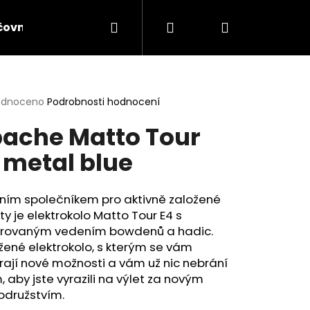
Hledat
Přihlášení
Nákupní
čovna lyží a elektrokol
Servis lyží
Servis jíz
košík
rné
odnoceno
Podrobnosti hodnocení
cení
ache Matto Tour
ktu
 metal blue
ček.
lním společníkem pro aktivně založené
sty je elektrokolo Matto Tour E4 s
grovaným vedením bowdenů a hadic.
ené elektrokolo, s kterým se vám
rají nové možnosti a vám už nic nebrání
Následující
, aby jste vyrazili na výlet za novým
odružstvím.