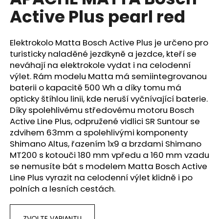
je
a
Active Plus pearl red
0,0
z
j
5
í
hvězdiček.
Elektrokolo Matta Bosch Active Plus je určeno pro
t
turisticky naladěné jezdkyně a jezdce, kteří se
?
neváhají na elektrokole vydat i na celodenní
výlet. Rám modelu Matta má semiintegrovanou
baterii o kapacitě 500 Wh a díky tomu má
opticky štíhlou linii, kde neruší vyčnívající baterie.
Díky spolehlivému středovému motoru Bosch
HLEDAT
Active Line Plus, odpružené vidlici SR Suntour se
zdvihem 63mm a spolehlivými komponenty
Shimano Altus, řazením 1x9 a brzdami Shimano
MT200 s kotouči 180 mm vpředu a 160 mm vzadu
D
o
se nemusíte bát s modelem Matta Bosch Active
p
Line Plus vyrazit na celodenní výlet klidně i po
o
polních a lesních cestách.
r
u
ZVOLTE VARIANTU