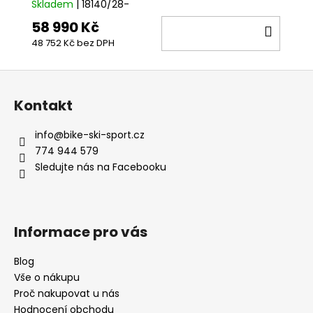
Skladem
| 18140/28-
58 990 Kč
DO
48 752 Kč bez DPH
KOŠÍ
Z
á
Kontakt
p
a
info
@
bike-ski-sport.cz
t
774 944 579
í
Sledujte nás na Facebooku
Informace pro vás
Blog
Vše o nákupu
Proč nakupovat u nás
Hodnocení obchodu