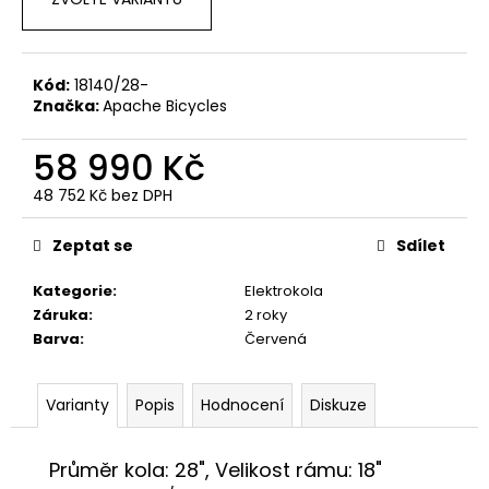
č
u
j
e
Kód:
18140/28-
m
Značka:
Apache Bicycles
e
58 990 Kč
MRX
48 752 Kč bez DPH
LIMAX
Měrná
29"
cena:
NX-
Zeptat se
Sdílet
EAGLE
1X12
Kategorie
:
Elektrokola
28
Záruka
:
2 roky
990
Barva
:
Červená
Kč
Varianty
Popis
Hodnocení
Diskuze
Průměr kola: 28", Velikost rámu: 18"