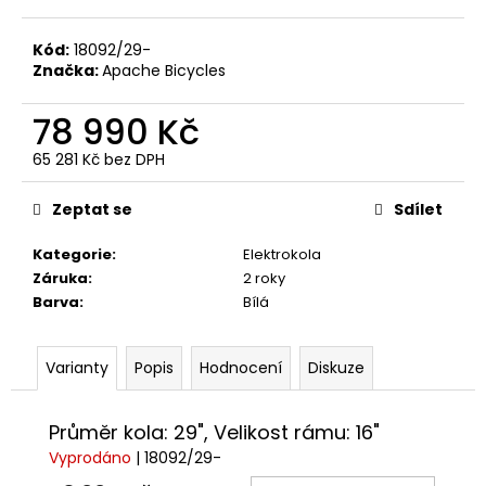
č
u
j
Kód:
18092/29-
Značka:
Apache Bicycles
e
m
78 990 Kč
e
65 281 Kč bez DPH
Měrná
KOLO
cena:
ROCK
Zeptat se
Sdílet
MACHINE
CATHERINE
Kategorie
:
Elektrokola
CRB
20-
Záruka
:
2 roky
29
Barva
:
Bílá
GLOSS
DARK
BLUE/PINK/SILVER
Varianty
Popis
Hodnocení
Diskuze
38
990
Kč
Průměr kola: 29", Velikost rámu: 16"
Vyprodáno
| 18092/29-