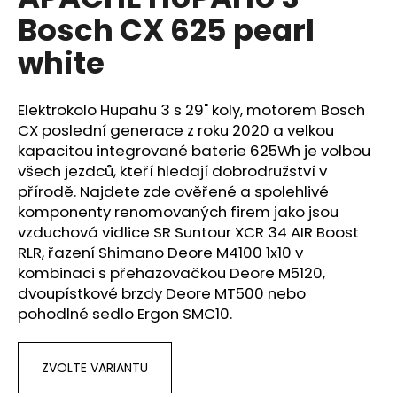
je
a
Bosch CX 625 pearl
0,0
z
j
white
5
í
hvězdiček.
t
Elektrokolo Hupahu 3 s 29" koly, motorem Bosch
?
CX poslední generace z roku 2020 a velkou
kapacitou integrované baterie 625Wh je volbou
všech jezdců, kteří hledají dobrodružství v
přírodě. Najdete zde ověřené a spolehlivé
HLEDAT
komponenty renomovaných firem jako jsou
vzduchová vidlice SR Suntour XCR 34 AIR Boost
RLR, řazení Shimano Deore M4100 1x10 v
kombinaci s přehazovačkou Deore M5120,
D
dvoupístkové brzdy Deore MT500 nebo
o
pohodlné sedlo Ergon SMC10.
p
o
r
ZVOLTE VARIANTU
u