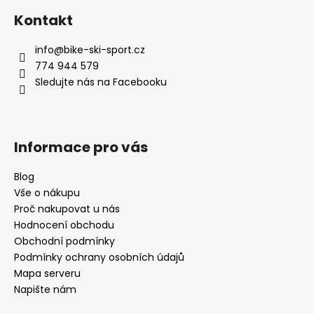
á
Kontakt
p
a
info
@
bike-ski-sport.cz
t
774 944 579
í
Sledujte nás na Facebooku
Informace pro vás
Blog
Vše o nákupu
Proč nakupovat u nás
Hodnocení obchodu
Obchodní podmínky
Podmínky ochrany osobních údajů
Mapa serveru
Napište nám