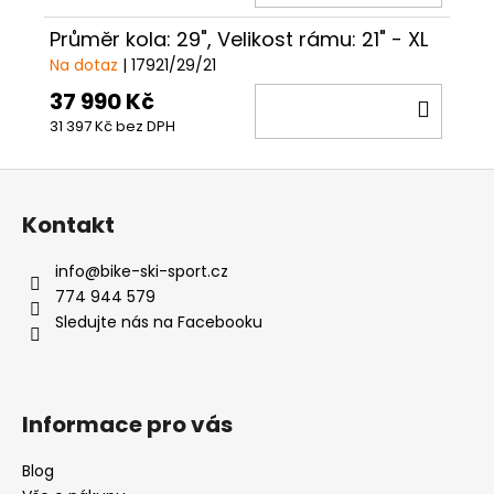
KOŠÍ
Průměr kola: 29", Velikost rámu: 21" - XL
Na dotaz
| 17921/29/21
37 990 Kč
DO
31 397 Kč bez DPH
KOŠÍ
Z
á
Kontakt
p
a
info
@
bike-ski-sport.cz
t
774 944 579
í
Sledujte nás na Facebooku
Informace pro vás
Blog