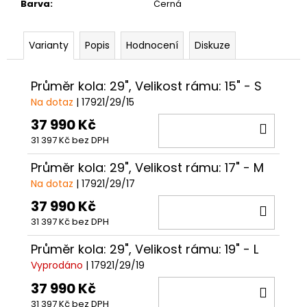
Barva
:
Černá
Varianty
Popis
Hodnocení
Diskuze
Průměr kola: 29", Velikost rámu: 15" - S
Na dotaz
| 17921/29/15
37 990 Kč
DO
31 397 Kč bez DPH
KOŠÍ
Průměr kola: 29", Velikost rámu: 17" - M
Na dotaz
| 17921/29/17
37 990 Kč
DO
31 397 Kč bez DPH
KOŠÍ
Průměr kola: 29", Velikost rámu: 19" - L
Vyprodáno
| 17921/29/19
37 990 Kč
DO
31 397 Kč bez DPH