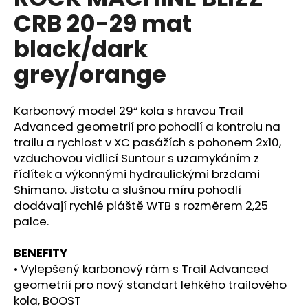
je
a
CRB 20-29 mat
0,0
z
j
black/dark
5
í
hvězdiček.
grey/orange
t
?
Karbonový model 29“ kola s hravou Trail
Advanced geometrií pro pohodlí a kontrolu na
trailu a rychlost v XC pasážích s pohonem 2x10,
vzduchovou vidlicí Suntour s uzamykáním z
HLEDAT
řídítek a výkonnými hydraulickými brzdami
Shimano. Jistotu a slušnou míru pohodlí
dodávají rychlé pláště WTB s rozměrem 2,25
D
palce.
o
p
BENEFITY
o
• Vylepšený karbonový rám s Trail Advanced
r
geometrií pro nový standart lehkého trailového
u
kola, BOOST