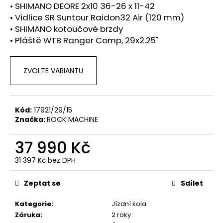
č
• SHIMANO DEORE 2x10 36-26 x 11-42
u
• Vidlice SR Suntour Raidon32 Air (120 mm)
j
• SHIMANO kotoučové brzdy
e
• Pláště WTB Ranger Comp, 29x2.25"
m
e
ZVOLTE VARIANTU
MRX
LIMAX
29"
Kód:
17921/29/15
NX-
EAGLE
Značka:
ROCK MACHINE
1X12
28
37 990 Kč
990
Kč
31 397 Kč bez DPH
Měrná
cena:
Zeptat se
Sdílet
Kategorie
:
Jízdní kola
Záruka
:
2 roky