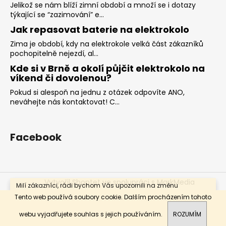
č
Jelikož se nám blíží zimní období a množí se i dotazy
u
týkající se “zazimování” e...
j
Jak repasovat baterie na elektrokolo
e
Zima je období, kdy na elektrokole velká část zákazníků
m
pochopitelně nejezdí, al...
e
Kde si v Brně a okolí půjčit elektrokolo na
víkend či dovolenou?
ZÁPUJČKA
Pokud si alespoň na jednu z otázek odpovíte ANO,
APACHE
neváhejte nás kontaktovat! C...
QURUK
BOSCH
S
POHONEM
Facebook
SHIMAN
600
Kč
Vytvořil Shoptet
ve spolupráci s MarkMedia
Milí zákazníci, rádi bychom Vás upozornili na změnu
otevírací doby. Prodejna bude otevřena od pondělí do
Copyright 2026
BIKE-SKI-SPORT
. Všechna práva
Tento web používá soubory cookie. Dalším procházením tohoto
pátku 9.00 - 12.00, 12.30 - 17.00. Sobota a neděle ZAVŘENO.
vyhrazena.
Děkujeme za pochopení.
webu vyjadřujete souhlas s jejich používáním.
ROZUMÍM