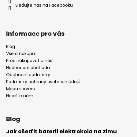
í
Sledujte nás na Facebooku
a
j
í
t
Informace pro vás
?
Blog
Vše o nákupu
Proč nakupovat u nás
Hodnocení obchodu
HLEDAT
Obchodní podmínky
Podmínky ochrany osobních údajů
Mapa serveru
Napište nám
D
o
p
o
Blog
r
u
Jak ošetřit baterii elektrokola na zimu