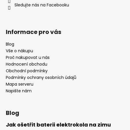
í
Sledujte nás na Facebooku
a
j
í
t
Informace pro vás
?
Blog
Vše o nákupu
Proč nakupovat u nás
Hodnocení obchodu
HLEDAT
Obchodní podmínky
Podmínky ochrany osobních údajů
Mapa serveru
Napište nám
D
o
p
o
Blog
r
u
Jak ošetřit baterii elektrokola na zimu