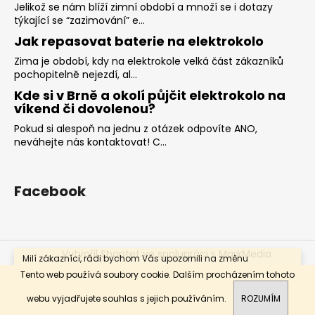
č
Jelikož se nám blíží zimní období a množí se i dotazy
u
týkající se “zazimování” e...
j
Jak repasovat baterie na elektrokolo
e
Zima je období, kdy na elektrokole velká část zákazníků
m
pochopitelně nejezdí, al...
e
Kde si v Brně a okolí půjčit elektrokolo na
víkend či dovolenou?
BLATNÍK
Pokud si alespoň na jednu z otázek odpovíte ANO,
SKS
neváhejte nás kontaktovat! C...
SHOCKBOARD
389
Kč
Facebook
Vytvořil Shoptet
ve spolupráci s MarkMedia
Milí zákazníci, rádi bychom Vás upozornili na změnu
otevírací doby. Prodejna bude otevřena od pondělí do
Copyright 2026
BIKE-SKI-SPORT
. Všechna práva
Tento web používá soubory cookie. Dalším procházením tohoto
pátku 9.00 - 12.00, 12.30 - 17.00. Sobota a neděle ZAVŘENO.
vyhrazena.
Děkujeme za pochopení.
webu vyjadřujete souhlas s jejich používáním.
ROZUMÍM