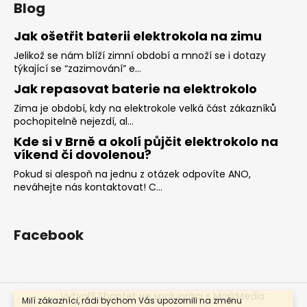
Blog
Jak ošetřit baterii elektrokola na zimu
Jelikož se nám blíží zimní období a množí se i dotazy
týkající se “zazimování” e...
Jak repasovat baterie na elektrokolo
Zima je období, kdy na elektrokole velká část zákazníků
pochopitelně nejezdí, al...
Kde si v Brně a okolí půjčit elektrokolo na
víkend či dovolenou?
Pokud si alespoň na jednu z otázek odpovíte ANO,
neváhejte nás kontaktovat! C...
Facebook
Vytvořil Shoptet
ve spolupráci s MarkMedia
Milí zákazníci, rádi bychom Vás upozornili na změnu