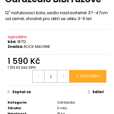
je
a
0,0
z
j
12" nafukovací kola, sedlo nastavitelné 37-47cm
5
od země, vhodné pro děti ve věku 3-5 let
í
hvězdiček.
t
?
Vyprodáno
Kód:
18712
Značka:
ROCK MACHINE
1 590 Kč
HLEDAT
1 314 Kč bez DPH
Měrná
DO KOŠÍKU
cena:
D
o
p
Zeptat se
Sdílet
o
Kategorie
:
Odrážedla
r
Záruka
:
2 roky
u
Hmotnost
:
19 kg