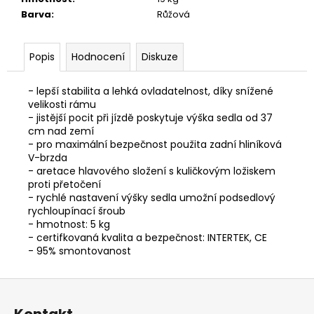
č
Barva
:
Růžová
u
j
e
Popis
Hodnocení
Diskuze
m
e
- lepší stabilita a lehká ovladatelnost, díky snížené
velikosti rámu
- jistější pocit při jízdě poskytuje výška sedla od 37
ZÁPUJČKA
cm nad zemí
APACHE
QURUK
- pro maximální bezpečnost použita zadní hliníková
BOSCH
V-brzda
S
- aretace hlavového složení s kuličkovým ložiskem
POHONEM
proti přetočení
SHIMAN
- rychlé nastavení výšky sedla umožní podsedlový
600
rychloupínací šroub
Kč
- hmotnost: 5 kg
- certifkovaná kvalita a bezpečnost: INTERTEK, CE
- 95% smontovanost
Z
á
Kontakt