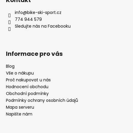
p
a
info
@
bike-ski-sport.cz
t
774 944 579
í
Sledujte nás na Facebooku
Informace pro vás
Blog
Vše o nákupu
Proč nakupovat u nás
Hodnocení obchodu
Obchodní podmínky
Podmínky ochrany osobních údajů
Mapa serveru
Napište nám