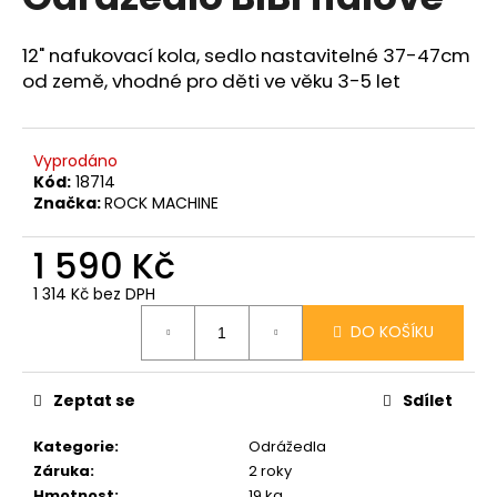
je
a
0,0
z
j
12" nafukovací kola, sedlo nastavitelné 37-47cm
5
od země, vhodné pro děti ve věku 3-5 let
í
hvězdiček.
t
?
Vyprodáno
Kód:
18714
Značka:
ROCK MACHINE
1 590 Kč
HLEDAT
1 314 Kč bez DPH
Měrná
DO KOŠÍKU
cena:
D
o
p
Zeptat se
Sdílet
o
Kategorie
:
Odrážedla
r
Záruka
:
2 roky
u
Hmotnost
:
19 kg