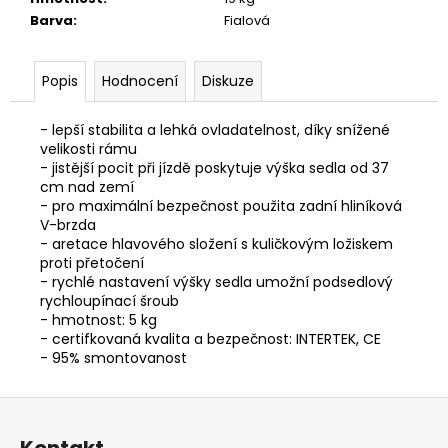
č
Barva
:
Fialová
u
j
e
Popis
Hodnocení
Diskuze
m
e
- lepší stabilita a lehká ovladatelnost, díky snížené
velikosti rámu
- jistější pocit při jízdě poskytuje výška sedla od 37
KOLO
cm nad zemí
ROCK
MACHINE
- pro maximální bezpečnost použita zadní hliníková
CATHERINE
V-brzda
CRB
- aretace hlavového složení s kuličkovým ložiskem
20-
proti přetočení
29
- rychlé nastavení výšky sedla umožní podsedlový
GLOSS
rychloupínací šroub
DARK
- hmotnost: 5 kg
BLUE/PINK/SILVER
- certifkovaná kvalita a bezpečnost: INTERTEK, CE
38
- 95% smontovanost
990
Kč
Z
á
Kontakt