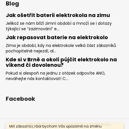
Blog
Jak ošetřit baterii elektrokola na zimu
Jelikož se nám blíží zimní období a množí se i dotazy
týkající se “zazimování” e...
Jak repasovat baterie na elektrokolo
Zima je období, kdy na elektrokole velká část zákazníků
pochopitelně nejezdí, al...
Kde si v Brně a okolí půjčit elektrokolo na
víkend či dovolenou?
Pokud si alespoň na jednu z otázek odpovíte ANO,
neváhejte nás kontaktovat! C...
Facebook
Vytvořil Shoptet
ve spolupráci s MarkMedia
Milí zákazníci, rádi bychom Vás upozornili na změnu