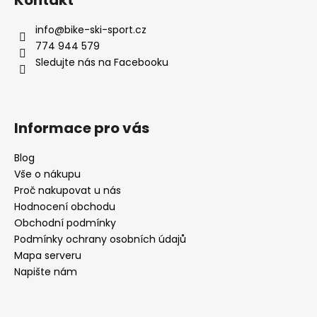
p
a
info
@
bike-ski-sport.cz
t
774 944 579
í
Sledujte nás na Facebooku
Informace pro vás
Blog
Vše o nákupu
Proč nakupovat u nás
Hodnocení obchodu
Obchodní podmínky
Podmínky ochrany osobních údajů
Mapa serveru
Napište nám