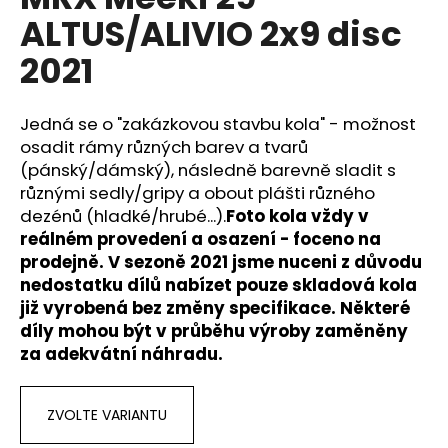
je
a
ALTUS/ALIVIO 2x9 disc
0,0
z
j
2021
5
í
hvězdiček.
t
Jedná se o "zakázkovou stavbu kola" - možnost
?
osadit rámy různých barev a tvarů
(pánský/dámský), následně barevně sladit s
různými sedly/gripy a obout plášti různého
dezénů (hladké/hrubé...).
Foto kola vždy v
HLEDAT
reálném provedení a osazení - foceno na
prodejně. V sezoně 2021 jsme nuceni z důvodu
nedostatku dílů nabízet pouze skladová kola
již vyrobená bez změny specifikace. Některé
D
díly mohou být v průběhu výroby zaměněny
o
za adekvátní náhradu.
p
o
r
ZVOLTE VARIANTU
u