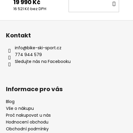
19 990 Kč
DO
16 521 Kč bez DPH
KOŠÍ
Z
á
Kontakt
p
a
info
@
bike-ski-sport.cz
t
774 944 579
í
Sledujte nás na Facebooku
Informace pro vás
Blog
Vše o nákupu
Proč nakupovat u nás
Hodnocení obchodu
Obchodní podmínky