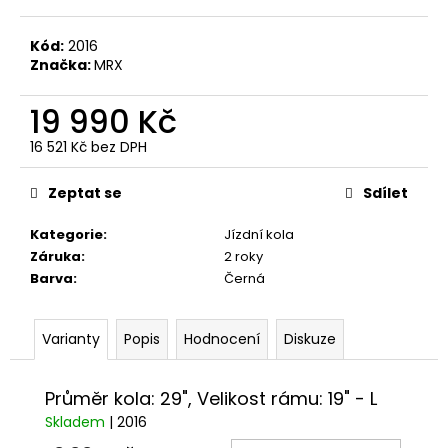
č
u
j
Kód:
2016
Značka:
MRX
e
m
19 990 Kč
e
16 521 Kč bez DPH
Měrná
DUŠE
cena:
PRO-
Zeptat se
Sdílet
T
PLUS
Kategorie
:
Jízdní kola
20X1,90-
2,125
Záruka
:
2 roky
(52/57-
Barva
:
Černá
406)
AV
V
Varianty
Popis
Hodnocení
Diskuze
KRABIČCE
99
Kč
Průměr kola: 29", Velikost rámu: 19" - L
Skladem
| 2016