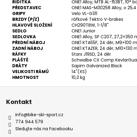
ŘÍDÍTKA
ONE1 Alloy, MTB AL-153BT, 10°
PŘEDSTAVEC
ONE1 MAS-M30258 Alloy, o 25,4
GRIPY
Velo VL-G311
BRZDY (P/Z)
ráfkové Tektro V-brakes
HLAVOVÉ SLOŽENÍ
CH290TBW, 1-1/8"
SEDLO
ONE1 Junior
SEDLOVKA
ONE1 Alloy, SP C207, 27,2×350
PŘEDNÍ NÁBOJ
ONE1 KTA55F, 24 děr, M9×100 
ZADNÍ NÁBOJ
ONE1 KTAZER, 24 děr, M10×130
RÁFKY
Stars J19SD, 24 děr
PLÁŠTĚ
Schwalbe CX Comp KevlarGuar
DRÁTY
Sapim Galvanized Black
VELIKOSTI RÁMŮ
14"(XS)
HMOTNOST
10,3 kg
Z
á
Kontakt
p
a
info
@
bike-ski-sport.cz
t
774 944 579
í
Sledujte nás na Facebooku