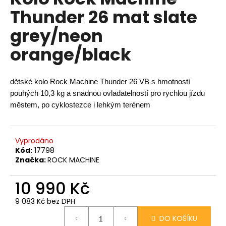
je
a
Thunder 26 mat slate
0,0
z
j
grey/neon
5
í
hvězdiček.
orange/black
t
?
dětské kolo Rock Machine Thunder 26 VB s hmotností
pouhých 10,3 kg a snadnou ovladatelností pro rychlou jízdu
městem, po cyklostezce i lehkým terénem
HLEDAT
Vyprodáno
Kód:
17798
D
Značka:
ROCK MACHINE
o
p
10 990 Kč
o
9 083 Kč bez DPH
r
Měrná
u
DO KOŠÍKU
cena: