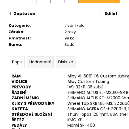
č
u
j
Zeptat se
Sdílet
e
m
Kategorie
:
Jízdní kola
e
Záruka
:
2 roky
Hmotnost
:
99 kg
Barva
:
Šedá
MRX
LIMAX
29"
Popis
Hodnocení
Diskuze
NX-
EAGLE
1X12
RÁM
Alloy Al-6061 T6 Custom tubing
28
VIDLICE
Alloy Custom Tubing
990
PŘEVODY
1×9, 32×11-36 zubů
Kč
ŘAZENÍ
SHIMANO ALTUS SL-M2010-9R Ra
ZADNÍ MĚNIČ
SHIMANO ALTUS RD-M2000 Sh
KLIKY S PŘEVODNÍKY
Wheel Top SXB4BL-MS, 32 zub
KAZETA
SHIMANO ACERA CS-HG200-9, 1
STŘEDOVÉ SLOŽENÍ
Thun Topaz 120 mm, BSA, she
ŘETĚZ
KMC X9
PEDÁLY
Marwi SP-400