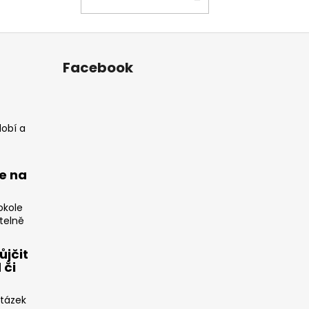
KOŠÍKU
Facebook
dobí a
e na
okole
telně
ůjčit
 či
otázek