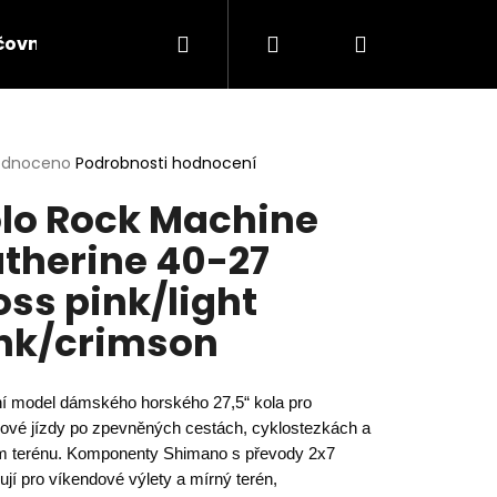
Hledat
Přihlášení
Nákupní
čovna lyží a elektrokol
Servis lyží
Servis jíz
košík
rné
odnoceno
Podrobnosti hodnocení
cení
lo Rock Machine
ktu
therine 40-27
oss pink/light
ček.
nk/crimson
í model dámského horského 27,5“ kola pro
ové jízdy po zpevněných cestách, cyklostezkách a
Následující
m terénu. Komponenty Shimano s převody 2x7
ují pro víkendové výlety a mírný terén,