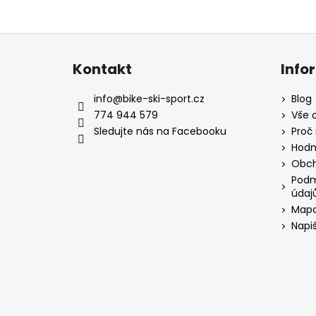
Z
á
Kontakt
Info
p
a
info
@
bike-ski-sport.cz
Blog
t
774 944 579
Vše 
í
Sledujte nás na Facebooku
Proč
Hodn
Obch
Podm
údaj
Mapa
Napi