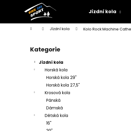
K
Přejít
na
o
Jízdní kola
obsah
Zpět
Zpět
š
do
do
í
Domů
Jízdní kola
Kolo Rock Machine Cather
k
obchodu
obchodu
P
o
Kategorie
Přeskočit
s
kategorie
t
Jízdní kola
r
Horská kola
a
Horská kola 29"
n
Horská kola 27,5"
n
Krosová kola
í
Pánská
p
Dámská
a
Dětská kola
n
16"
e
20"