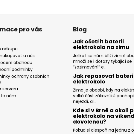
rmace pro vás
Blog
Jak ošetřit baterii
elektrokola na zimu
o nákupu
 nakupovat u nás
Jelikož se nám blíží zimní ob
množí se i dotazy týkající se
ocení obchodu
“zazimování” e...
odní podmínky
Jak repasovat bateri
ínky ochrany osobních
elektrokolo
ů
 serveru
Zima je období, kdy na elektr
šte nám
velká část zákazníků pochopi
nejezdí, al...
Kde si v Brně a okolí p
elektrokolo na víkend
dovolenou?
Pokud si alespoň na jednu z 