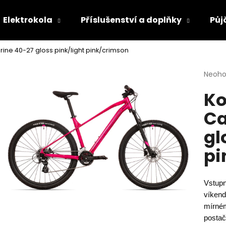
Elektrokola
Příslušenství a doplňky
Půj
ine 40-27 gloss pink/light pink/crimson
Co potřebujete najít?
Průmě
Neoh
hodno
Ko
produ
HLEDAT
je
Ca
0,0
z
gl
5
Doporučujeme
hvězdi
pi
Vstupn
víkend
mírné
postač