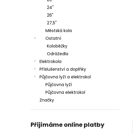
KOLO ROCK MACHINE CATHERINE CRB
l
20-29 GLOSS DARK BLUE/PINK/SILVER
24"
38 990 Kč
26"
27,5"
Městská kola
Ostatní
Koloběžky
Odrážedla
Elektrokola
Příslušenství a doplňky
Půjčovna lyží a elektrokol
Půjčovna lyží
Půjčovna elektrokol
Značky
Přijímáme online platby