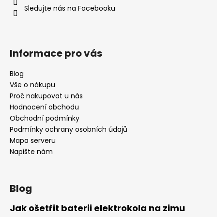
í
Sledujte nás na Facebooku
a
j
í
t
Informace pro vás
?
Blog
Vše o nákupu
Proč nakupovat u nás
Hodnocení obchodu
HLEDAT
Obchodní podmínky
Podmínky ochrany osobních údajů
Mapa serveru
Napište nám
D
o
p
o
Blog
r
u
Jak ošetřit baterii elektrokola na zimu