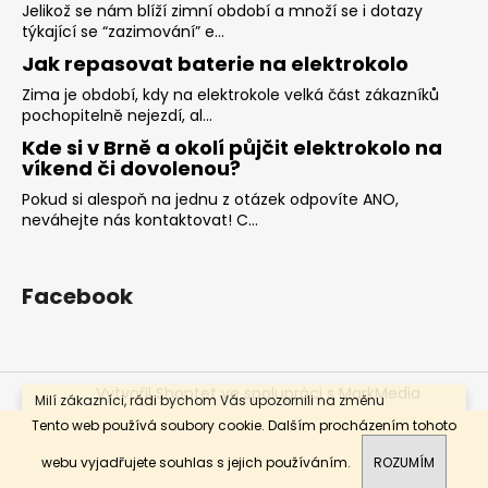
č
Jelikož se nám blíží zimní období a množí se i dotazy
u
týkající se “zazimování” e...
j
Jak repasovat baterie na elektrokolo
e
Zima je období, kdy na elektrokole velká část zákazníků
m
pochopitelně nejezdí, al...
e
Kde si v Brně a okolí půjčit elektrokolo na
víkend či dovolenou?
ZÁPUJČKA
Pokud si alespoň na jednu z otázek odpovíte ANO,
APACHE
neváhejte nás kontaktovat! C...
QURUK
S
POHONEM
BOSCH
Facebook
800
Kč
Vytvořil Shoptet
ve spolupráci s MarkMedia
Milí zákazníci, rádi bychom Vás upozornili na změnu
otevírací doby. Prodejna bude otevřena od pondělí do
Copyright 2026
BIKE-SKI-SPORT
. Všechna práva
Tento web používá soubory cookie. Dalším procházením tohoto
pátku 9.00 - 12.00, 12.30 - 17.00. Sobota a neděle ZAVŘENO.
vyhrazena.
Děkujeme za pochopení.
webu vyjadřujete souhlas s jejich používáním.
ROZUMÍM